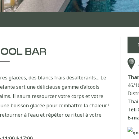
POOL BAR
Thar
es glacées, des blancs frais désaltérants… Le
46/1
celante sert une délicieuse gamme d’alcools
Dist
aims. Il saura ressourcer votre corps et votre
Thai
u’une boisson glacée pour combattre la chaleur !
Tél:
retourner à l’eau et répéter ce rituel à votre
E-ma
 11:00 à 17:00