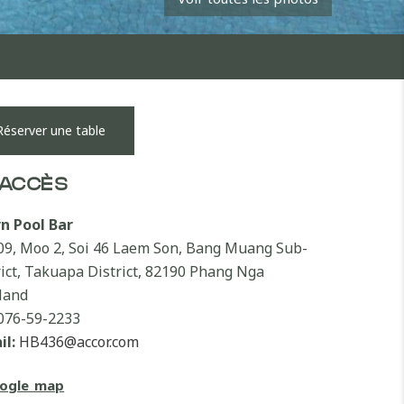
Réserver une table
ACCÈS
n Pool Bar
09, Moo 2, Soi 46 Laem Son, Bang Muang Sub-
rict, Takuapa District, 82190 Phang Nga
land
076-59-2233
il:
HB436@accor.com