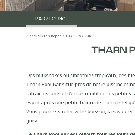
BAR / LOUNGE
Accueil
Les Repas
THARN POOL BAR
THARN 
Des milkshakes ou smoothies tropicaux, des bièr
Tharn Pool Bar situé près de notre piscine étin
rafraîchissants et d’encas comblant les petites f
esprit après une petite baignade : rien de tel q
Vous pourrez siroter votre boisson, la savourer, 
guise.
Le Tharn Pool Bar est ouvert tous les jours de