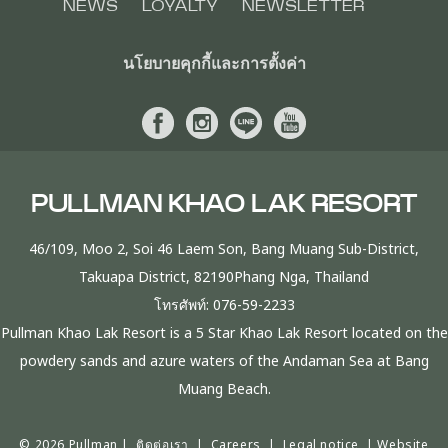
NEWS
LOYALTY
NEWSLETTER
นโยบายคุกกี้และการตั้งค่า
PULLMAN KHAO LAK RESORT
46/109, Moo 2, Soi 46 Laem Son, Bang Muang Sub-District,
Takuapa District, 82190Phang Nga, Thailand
โทรศัพท์:
076-59-2233
Pullman Khao Lak Resort is a 5 Star Khao Lak Resort located on the
powdery sands and azure waters of the Andaman Sea at Bang
Muang Beach.
© 2026 Pullman |
ติดต่อเรา
|
Careers
|
Legal notice
|
Website