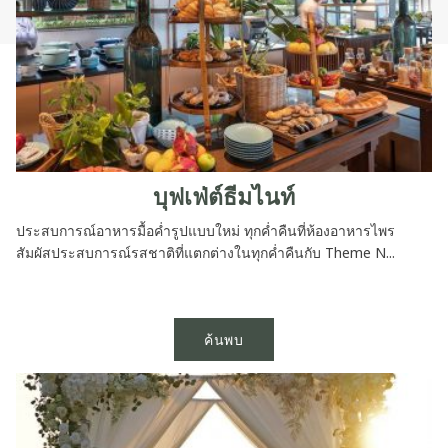
บุฟเฟ่ต์ธีมไนท์
ประสบการณ์อาหารมื้อค่ำรูปแบบใหม่ ทุกค่ำคืนที่ห้องอาหารไพร
สัมผัสประสบการณ์รสชาติที่แตกต่างในทุกค่ำคืนกับ Theme N...
ค้นพบ